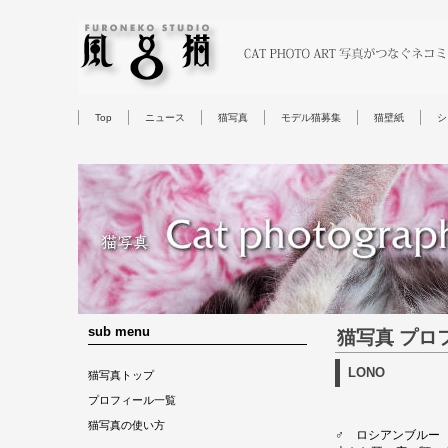
Top
ニュース
猫写真
モデル猫募集
猫壁紙
シ
sub menu
猫写真 プロ
LONO
猫写真トップ
プロフィール一覧
猫写真の使い方
♂ ロシアンブルー