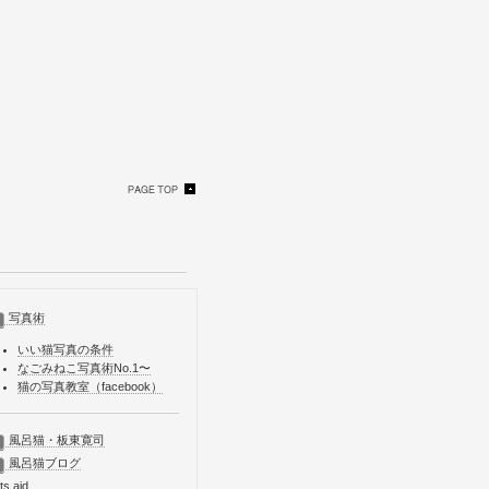
写真術
いい猫写真の条件
なごみねこ写真術No.1〜
猫の写真教室（facebook）
風呂猫・板東寛司
風呂猫ブログ
ts aid