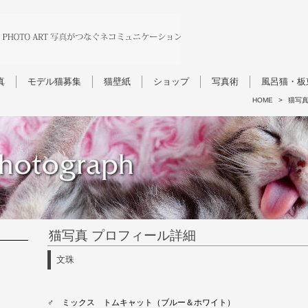
真
モデル猫募集
猫壁紙
ショップ
写真術
風呂猫・板
HOME
>
猫写
猫写真 プロフィール詳細
文珠
♂ ミックス トムキャット（ブルー＆ホワイト）