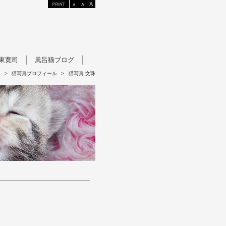
東寛司
風呂猫ブログ
真
>
猫写真プロフィール
>
猫写真 文珠