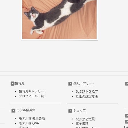
猫写真
壁紙（フリー）
猫写真ギャラリー
SLEEPING CAT
プロフィール一覧
壁紙の設定方法
モデル猫募集
ショップ
モデル猫 募集要項
ショップ一覧
モデル猫 Q&A
電子書籍
Ca