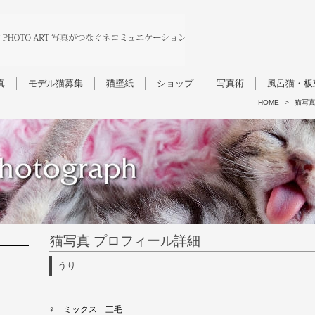
真
モデル猫募集
猫壁紙
ショップ
写真術
風呂猫・板
HOME
>
猫写
猫写真 プロフィール詳細
うり
♀ ミックス 三毛