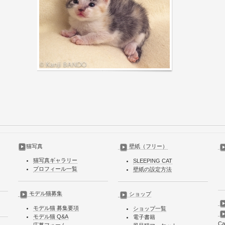
猫写真
壁紙（フリー）
猫写真ギャラリー
SLEEPING CAT
プロフィール一覧
壁紙の設定方法
モデル猫募集
ショップ
モデル猫 募集要項
ショップ一覧
モデル猫 Q&A
電子書籍
Ca