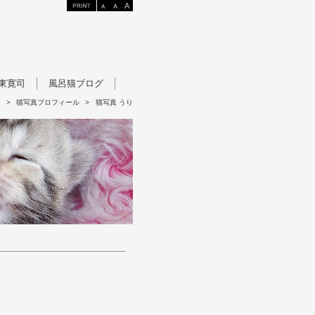
東寛司
風呂猫ブログ
真
>
猫写真プロフィール
>
猫写真 うり