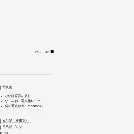
写真術
いい猫写真の条件
なごみねこ写真術No.1〜
猫の写真教室（facebook）
風呂猫・板東寛司
風呂猫ブログ
ts aid