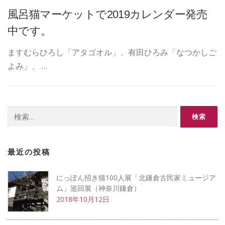
風呂猫マーケットで2019カレンダー発売
中です。
ますむらひろし「アタゴオル」、有田ひろみ「なつかしご
よみ」、 …
検索:
最近の投稿
にっぽん招き猫100人展「北鎌倉古民家ミュージア
ム」巡回展（神奈川鎌倉）
2018年10月12日