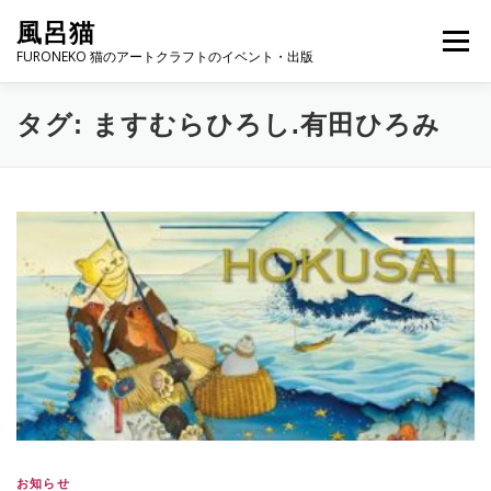
コンテンツへスキップ
風呂猫
メニュー
FURONEKO 猫のアートクラフトのイベント・出版
タグ:
ますむらひろし.有田ひろみ
HOME
EVENT
PUBLISHING
GALLERY & SHOP
ARTIST
ABOUT
CONTACT
お知らせ