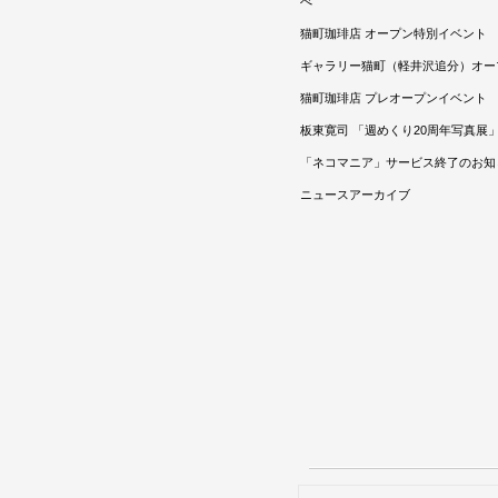
べ
猫町珈琲店 オープン特別イベント
ギャラリー猫町（軽井沢追分）オー
猫町珈琲店 プレオープンイベント
板東寛司 「週めくり20周年写真展
「ネコマニア」サービス終了のお知
ニュースアーカイブ