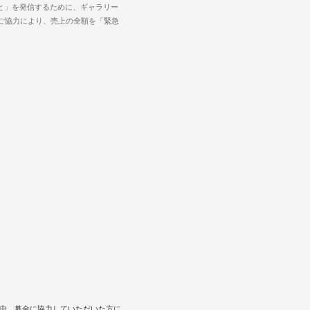
と」を発信するために、ギャラリー
んのご協力により、売上の全額を「緊急
催期間中、募金に協力していただいた方に