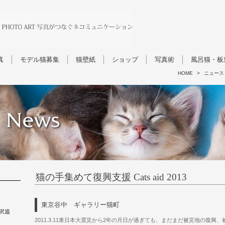
真
モデル猫募集
猫壁紙
ショップ
写真術
風呂猫・板
HOME
>
ニュース
猫の手集めて復興支援 Cats aid 2013
東京谷中 ギャラリー猫町
沢追
2011.3.11東日本大震災から2年の月日が過ぎても、まだまだ被災地の復