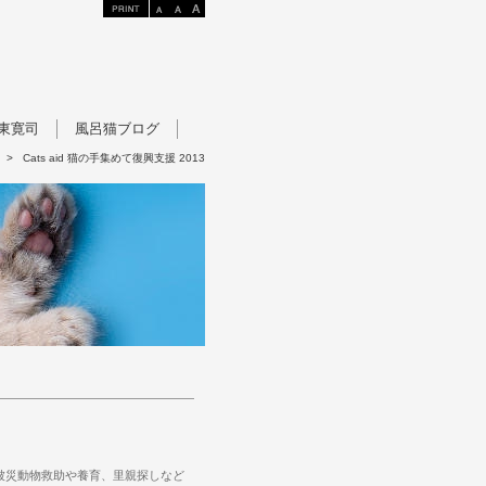
東寛司
風呂猫ブログ
>
Cats aid 猫の手集めて復興支援 2013
興、被災動物救助や養育、里親探しなど