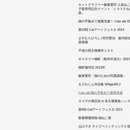
キャトグラファー板東寛司 人気ね
子版発売記念イベント「ＬＯＶＥね
真」
猫の手集めて復興支援！ Cats aid 20
第10回 Catアートフェスタ 2014
ますむらひろし×宮沢賢治 銀河
原画展
平成の招き猫傑作１００
ギャラリー猫町（軽井沢追分）201
猫町珈琲店 2013年
板東寛司「猫のための写真講座」
もりわじん作品集 WAgaJIN 2
Cats aid 猫の手集めて復興支援
ネコマチ商店街 in 名古屋東急ハン
第9回 Catアートフェスタ 2013
新春開運招福 福ねこ屋
山口マオ ライブペインティングと