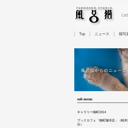
Top
ニュース
猫写
sub menu
ギャラリー猫町2014
ブックカフェ「猫町珈琲店」（軽井
分）