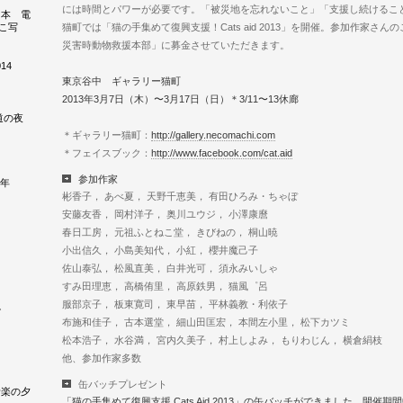
には時間とパワーが必要です。「被災地を忘れないこと」「支援し続けるこ
こ本 電
こ写
猫町では「猫の手集めて復興支援！Cats aid 2013」を開催。参加作家さ
災害時動物救援本部」に募金させていただきます。
14
東京谷中 ギャラリー猫町
2013年3月7日（木）〜3月17日（日）＊3/11〜13休廊
鉄道の夜
＊ギャラリー猫町：
http://gallery.necomachi.com
＊フェイスブック：
http://www.facebook.com/cat.aid
参加作家
3年
彬香子， あべ夏， 天野千恵美， 有田ひろみ・ちゃぼ
安藤友香， 岡村洋子， 奥川ユウジ， 小澤康麿
春日工房， 元祖ふとねこ堂， きびねの， 桐山暁
小出信久， 小島美知代， 小紅， 櫻井魔己子
佐山泰弘， 松風直美， 白井光可， 須永みいしゃ
すみ田理恵， 高橋侑里， 高原鉄男， 猫風゜呂
服部京子， 板東寛司， 東早苗， 平林義教・利依子
ズ
布施和佳子， 古本選堂， 細山田匡宏， 本間左小里， 松下カツミ
松本浩子， 水谷満， 宮内久美子， 村上しよみ， もりわじん， 横倉絹枝
他、参加作家多数
缶バッチプレゼント
音楽の夕
「猫の手集めて復興支援 Cats Aid 2013」の缶バッチができました。開