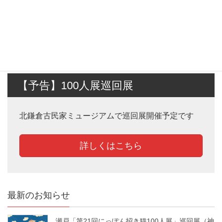
平成から令和へ〜日本招き猫大賞の20年〜
第24回来る福招き猫まつりin瀬戸「日本招き猫大賞受賞作
家個展」
【予告】100人展巡回展
北鎌倉古民家ミュージアムで巡回展開催予定です
詳しくはこちら
最新のお知らせ
瀬戸「第21回にっぽん招き猫100人展」巡回展（神