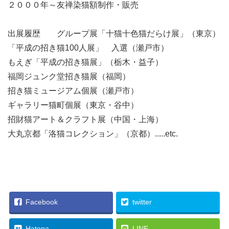
２０００年～友禅染猫額制作・販売
出展履歴 グループ展「十猫十色猫だらけ展」（東京）
「平成の招き猫100人展」 入選（瀬戸市）
もえぎ「平成の招き猫展」（栃木・益子）
福岡ジュンク堂招き猫展（福岡）
招き猫ミュージアム個展（瀬戸市）
ギャラリー猫町個展（東京・谷中）
招財猫アート＆クラフト展（中国・上海）
大丸京都「洛猫コレクション」（京都）.....etc.
029_小紅_令和の「旅人・旅猫」
Facebook
twitter
Hatena
LINE