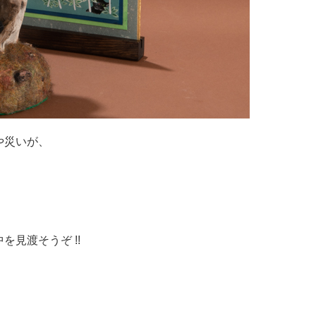
や災いが、
見渡そうぞ !!