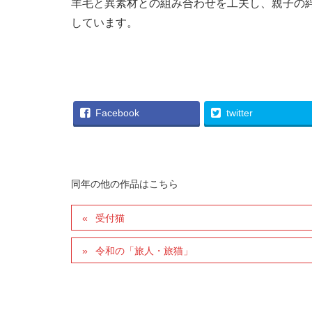
羊毛と異素材との組み合わせを工夫し、親子の
しています。
028_小高邦子_天狗ニャン 現わる イザ！！
Facebook
twitter
同年の他の作品はこちら
受付猫
令和の「旅人・旅猫」