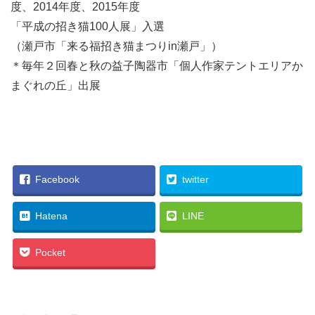
度、2014年度、2015年度
「平成の招き猫100人展」入選
（瀬戸市「来る福招き猫まつりin瀬戸」）
＊毎年２回春と秋の益子陶器市「個人作家テントエリアか
まぐれの丘」出展
041_須永みい紗_福！元気に行こう！！
Facebook
twitter
Hatena
LINE
Pocket