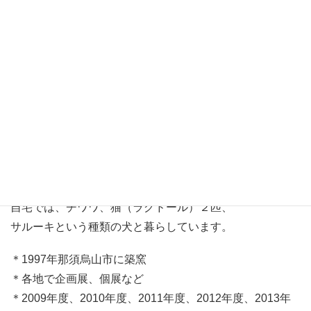
陶人形作家
プロフィール
人と暮らす動物をモチーフに製作
猫の置物、犬の置物など
作品を見て下さった方が、優しい気持ちを味わえるよう
な、
心がホッとなごむ作品をつくりたいと思っています。
自宅では、チワワ、猫（ラグドール）２匹、
サルーキという種類の犬と暮らしています。
＊1997年那須烏山市に築窯
＊各地で企画展、個展など
＊2009年度、2010年度、2011年度、2012年度、2013年