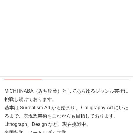
84
作品概要
ケントボード 幅51.5額59 x 奥行37額45 x 高さ1.5額3cm
みち稲葉 / Michi Inaba
画家
プロフィール
MICHI INABA（みち稲葉）としてあらゆるジャンル芸術に
挑戦し続けております。
基本は Surrealism-Art から始まり、 Calligraphy-Art にいた
るまで、表現想芸術をこれからも目指しております。
Lithograph、Design など、現在挑戦中。
米国留学 ノートルダム大学