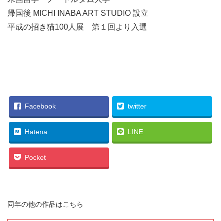
帰国後 MICHI INABA ART STUDIO 設立
平成の招き猫100人展 第１回より入選
084_みち稲葉_平和を命令す！ 新元号令和に豊を招く猫
（LAYLA）
Facebook
twitter
Hatena
LINE
Pocket
同年の他の作品はこちら